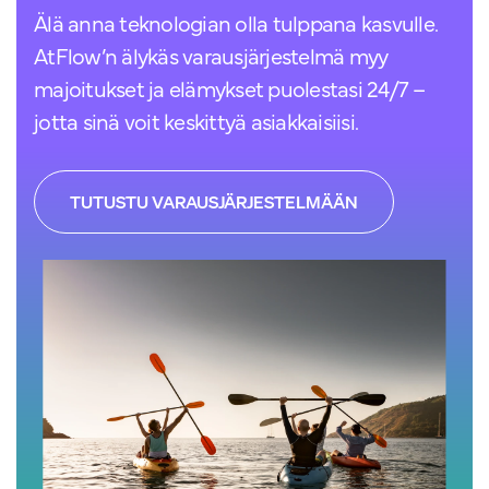
Älä anna teknologian olla tulppana kasvulle.
AtFlow’n älykäs varausjärjestelmä myy
majoitukset ja elämykset puolestasi 24/7 –
jotta sinä voit keskittyä asiakkaisiisi.
TUTUSTU VARAUSJÄRJESTELMÄÄN