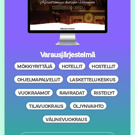
Varausjärjestelmä
MÖKKIYRITTÄJÄ
HOTELLIT
HOSTELLIT
OHJELMAPALVELUT
LASKETTELUKESKUS
VUOKRAAMOT
RAVIRADAT
RISTEILYT
TILAVUOKRAUS
ÖLJYNVAIHTO
VÄLINEVUOKRAUS