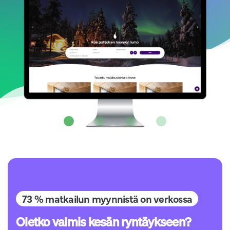
73 % matkailun myynnistä on verkossa
Oletko valmis kesän ryntäykseen?