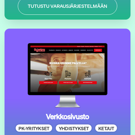
TUTUSTU VARAUS­JÄRJESTELMÄÄN
Verkkosivusto
PK-YRITYKSET
YHDISTYKSET
KETJUT