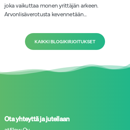
joka vaikuttaa monen yrittäjän arkeen.
Arvonlisäverotusta kevennetään...
KAIKKI BLOGIKIRJOITUKSET
Ota yhteyttä ja jutellaan
atFlow Oy