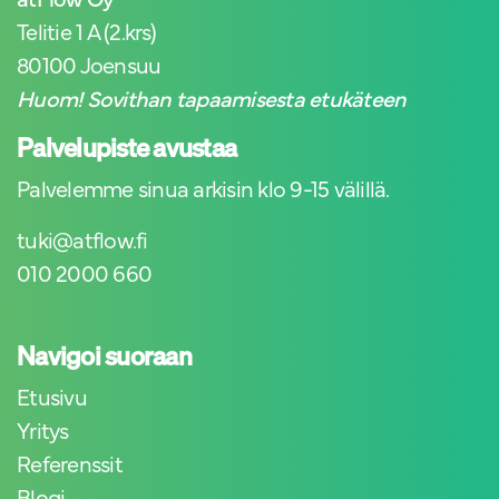
Telitie 1 A (2.krs)
80100 Joensuu
Huom! Sovithan tapaamisesta etukäteen
Palvelupiste avustaa
Palvelemme sinua arkisin klo 9-15 välillä.
tuki@atflow.fi
010 2000 660
Navigoi suoraan
Etusivu
Yritys
Referenssit
Blogi