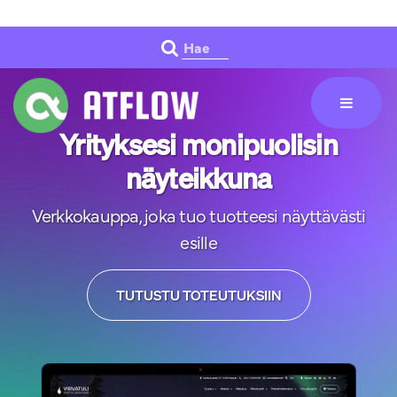
Siirry pääsisältöön
Hae
Yrityksesi monipuolisin
näyteikkuna
Verkkokauppa, joka tuo tuotteesi näyttävästi
esille
TUTUSTU TOTEUTUKSIIN