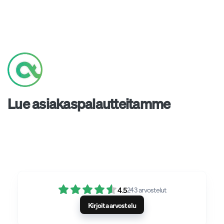
Lue asiakaspalautteitamme
4.5
243
arvostelut
Kirjoita arvostelu