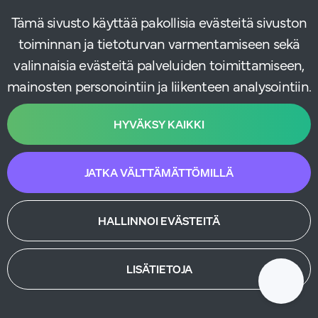
Instagram
Tämä sivusto käyttää pakollisia evästeitä sivuston
toiminnan ja tietoturvan varmentamiseen sekä
valinnaisia evästeitä palveluiden toimittamiseen,
mainosten personointiin ja liikenteen analysointiin.
HYVÄKSY KAIKKI
JATKA VÄLTTÄMÄTTÖMILLÄ
HALLINNOI EVÄSTEITÄ
LISÄTIETOJA