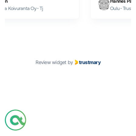
irjo Kuivalainen
H
imaharju • Villa Koivuranta Oy • Tj
O
Review widget
by
trustmary