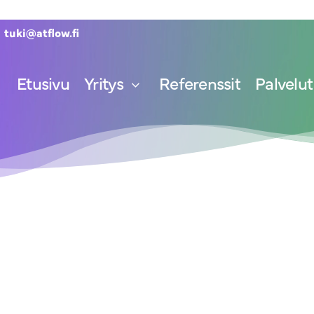
tuki@atflow.fi
Etusivu
Yritys
Referenssit
Palvelut