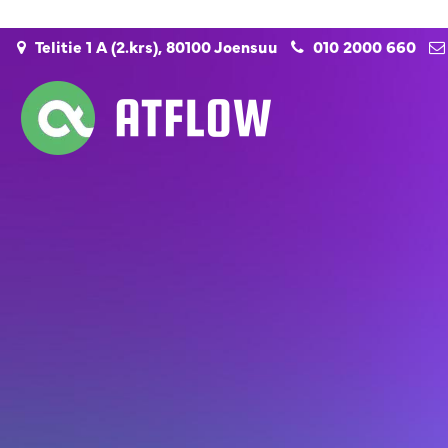
Siirry pääsisältöön
Telitie 1 A (2.krs), 80100 Joensuu
010 2000 660