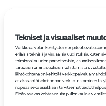
Tekniset ja visuaaliset muut
Verkkopalvelun kehitystoimenpiteet ovat useim
erilaisia teknisiä ja visuaalisia uudistuksia, kuten s
toiminnallisuuden parantamista, visuaalisen ilme
tai uusien ominaisuuksien kehittämistä sivustoll
lähtökohtana on kehittää verkkopalvelua mahdo
asiakaslähtöiseksi: onhan verkko-ostaminen tai 
nopeaa sekä asiakkaan tarvitsemat tiedot helposti
Eihän asiakas kohtaa muita pullonkauloja vierailles