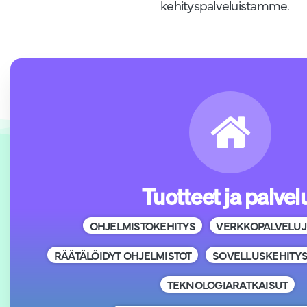
kehityspalveluistamme.
Tuotteet ja palvel
OHJELMISTOKEHITYS
VERKKOPALVELUJ
RÄÄTÄLÖIDYT OHJELMISTOT
SOVELLUSKEHITY
TEKNOLOGIARATKAISUT