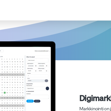
Digimarkk
Markkinointi on 