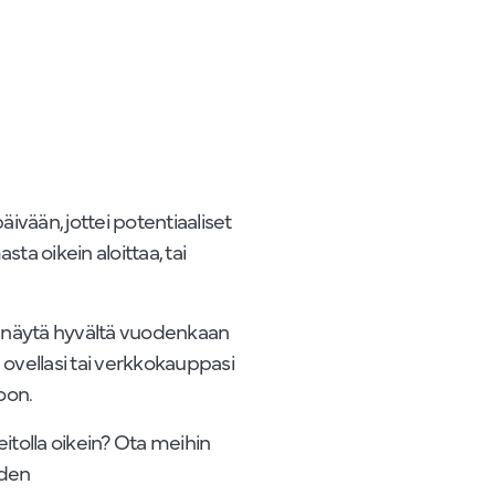
vään, jottei potentiaaliset
a oikein aloittaa, tai
t näytä hyvältä vuodenkaan
 ovellasi tai verkkokauppasi
oon.
itolla oikein? Ota meihin
iden