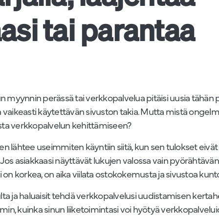
asi tai parantaa
ynnin perässä tai verkkopalvelua pitäisi uusia tähän päi
vaikeasti käytettävän sivuston takia. Mutta mistä ongelmast
ista verkkopalvelun kehittämiseen?
n lähtee useimmiten käyntiin siitä, kun sen tulokset eivä
. Jos asiakkaasi näyttävät lukujen valossa vain pyörähtävän
 on korkea, on aika viilata ostokokemusta ja sivustoa kunt
a ja haluaisit tehdä verkkopalvelusi uudistamisen kertahe
mmin, kuinka sinun liiketoimintasi voi hyötyä verkkopalvelu