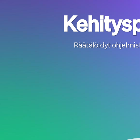
Kehitysp
Räätälöidyt ohjelmist