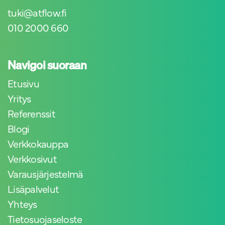
tuki@atflow.fi
010 2000 660
Navigoi suoraan
Etusivu
Yritys
Referenssit
Blogi
Verkkokauppa
Verkkosivut
Varausjärjestelmä
Lisäpalvelut
Yhteys
Tietosuojaseloste