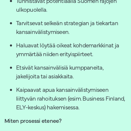
Tunnistavat potentiaalia Suomen rajojen
ulkopuolella.
Tarvitsevat selkeän strategian ja tiekartan
kansainvälistymiseen.
Haluavat löytää oikeat kohdemarkkinat ja
ymmärtää niiden erityispiirteet.
Etsivät kansainvälisiä kumppaneita,
jakelijoita tai asiakkaita.
Kaipaavat apua kansainvälistymiseen
liittyvän rahoituksen (esim. Business Finland,
ELY-keskus) hakemisessa.
Miten prosessi etenee?