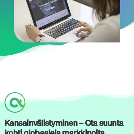
Kansainvälistyminen – Ota suunta
kohti globaaleja markkinoita