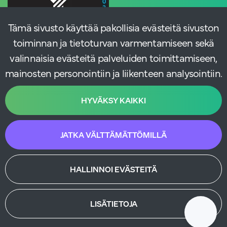
Tämä sivusto käyttää pakollisia evästeitä sivuston
toiminnan ja tietoturvan varmentamiseen sekä
valinnaisia evästeitä palveluiden toimittamiseen,
mainosten personointiin ja liikenteen analysointiin.
HYVÄKSY KAIKKI
JATKA VÄLTTÄMÄTTÖMILLÄ
HALLINNOI EVÄSTEITÄ
LISÄTIETOJA
Käytämme markkinnoinnissa ja viestinnässä moderneja tekoälytyökaluja.
© atFlow Oy 2025