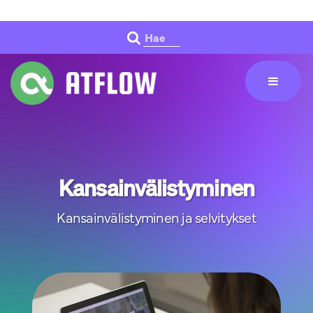
Siirry pääsisältöön
Hae
Kansainvälistyminen
Kansainvälistyminen ja selvitykset