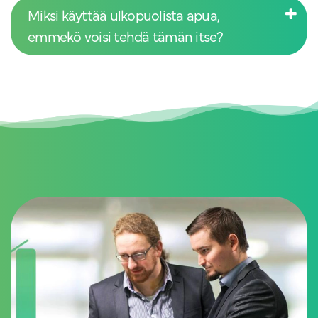
Miksi käyttää ulkopuolista apua,
emmekö voisi tehdä tämän itse?