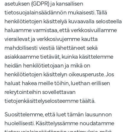
asetuksen (GDPR) ja kansallisen
tietosuojalainsäädännön mukaisesti. Tällä
henkilötietojen käsittelyä kuvaavalla selosteella
haluamme varmistaa, että verkkosivuillamme
vierailevat ja verkkosivujemme kautta
mahdollisesti viestiä lähettäneet sekä
asiakkaamme tietävät, kuinka käsittelemme
heidän henkilötietojaan ja mikä on
henkilötietojen käsittelyn oikeusperuste. Jos
haluat hakea meille töihin, luethan erillisen
rekrytointeihin sovellettavan
tietojenkäsittelyselosteemme täältä.
Suosittelemme, että luet tämän lausunnon
huolellisesti. Käsittelyssämme noudatamme
tietosuojalainsäädännön vaatimuksia, mikä