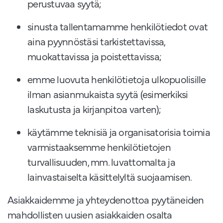
perustuvaa syytä;
sinusta tallentamamme henkilötiedot ovat
aina pyynnöstäsi tarkistettavissa,
muokattavissa ja poistettavissa;
emme luovuta henkilötietoja ulkopuolisille
ilman asianmukaista syytä (esimerkiksi
laskutusta ja kirjanpitoa varten);
käytämme teknisiä ja organisatorisia toimia
varmistaaksemme henkilötietojen
turvallisuuden, mm. luvattomalta ja
lainvastaiselta käsittelyltä suojaamisen.
Asiakkaidemme ja yhteydenottoa pyytäneiden
mahdollisten uusien asiakkaiden osalta