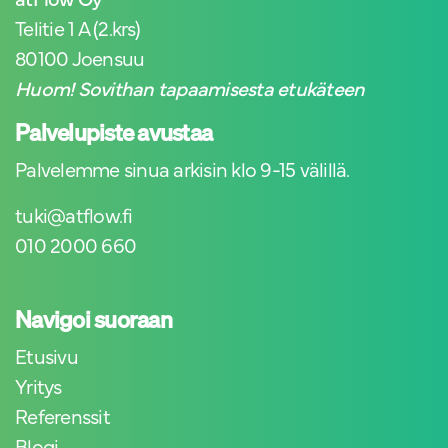
Telitie 1 A (2.krs)
80100 Joensuu
Huom! Sovithan tapaamisesta etukäteen
Palvelupiste avustaa
Palvelemme sinua arkisin klo 9-15 välillä.
tuki@atflow.fi
010 2000 660
Navigoi suoraan
Etusivu
Yritys
Referenssit
Blogi