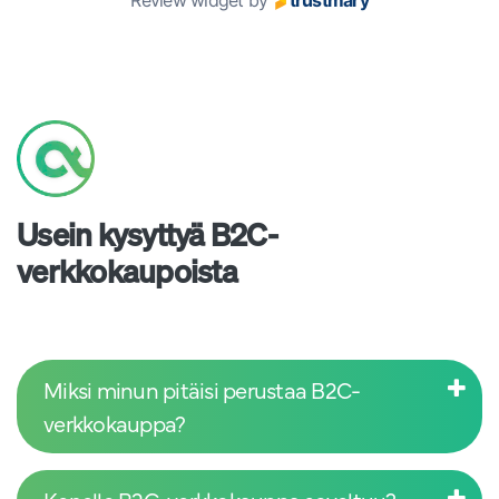
Review widget
by
trustmary
Usein kysyttyä B2C-
verkkokaupoista
Miksi minun pitäisi perustaa B2C-
verkkokauppa?