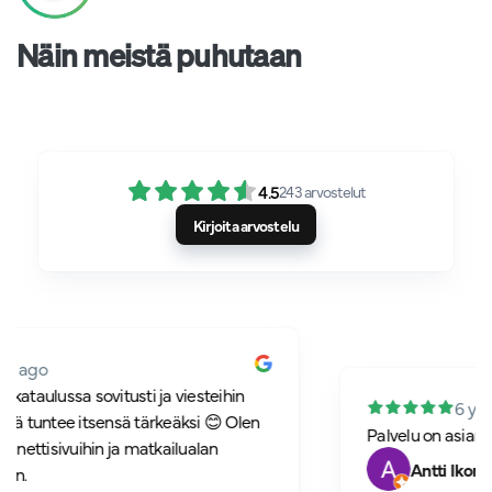
Näin meistä puhutaan
4.5
243
arvostelut
Kirjoita arvostelu
a sovitusti ja viesteihin
6 years ago
e itsensä tärkeäksi 😊 Olen
Palvelu on asiantuntevaa ja
vuihin ja matkailualan
Antti Ikonen