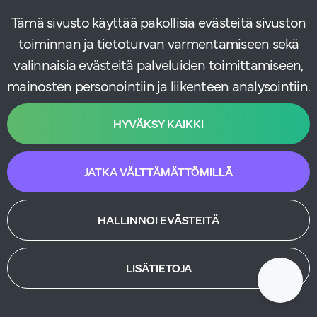
Voiko B2C-verkkokauppa kasvaa
Tämä sivusto käyttää pakollisia evästeitä sivuston
yritykseni mukana?
toiminnan ja tietoturvan varmentamiseen sekä
valinnaisia evästeitä palveluiden toimittamiseen,
Voiko B2C-verkkokaupan integroida
mainosten personointiin ja liikenteen analysointiin.
muihin järjestelmiin?
HYVÄKSY KAIKKI
Mitä maksutapoja voin tarjota
JATKA VÄLTTÄMÄTTÖMILLÄ
verkkokaupassani?
HALLINNOI EVÄSTEITÄ
Miten verkkokaupan
toimitusvaihtoehdot valitaan?
LISÄTIETOJA