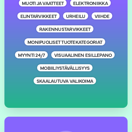
MUOTI JA VAATTEET
ELEKTRONIIKKA
ELINTARVIKKEET
URHEILU
VIIHDE
RAKENNUSTARVIKKEET
MONIPUOLISET TUOTEKATEGORIAT
MYYNTI 24/7
VISUAALINEN ESILLEPANO
MOBIILIYSTÄVÄLLISYYS
SKAALAUTUVA VALIKOIMA