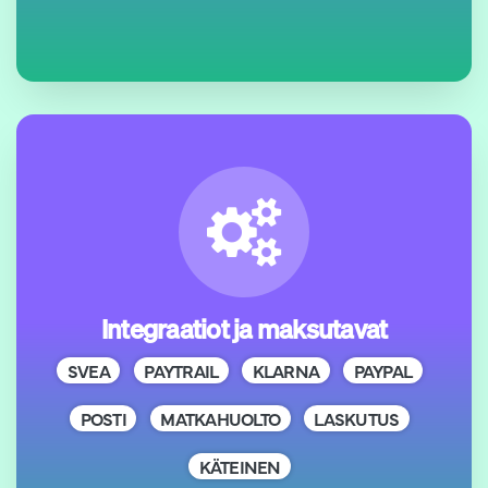
Integraatiot ja maksutavat
SVEA
PAYTRAIL
KLARNA
PAYPAL
POSTI
MATKAHUOLTO
LASKUTUS
KÄTEINEN