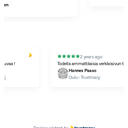
2 years ago
yhteistyö sujuvaa !
Todella ammattilaisia verkk
Hannes Paaso
uranta Oy • Tj
Oulu • Trustmary