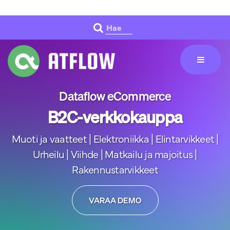
Siirry pääsisältöön
Hae
Dataflow eCommerce
B2C-verkkokauppa
Muoti ja vaatteet | Elektroniikka | Elintarvikkeet |
Urheilu | Viihde | Matkailu ja majoitus |
Rakennustarvikkeet
VARAA DEMO