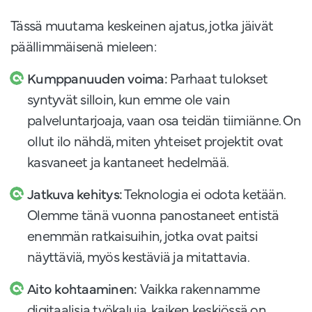
Tässä muutama keskeinen ajatus, jotka jäivät
päällimmäisenä mieleen:
Kumppanuuden voima:
Parhaat tulokset
syntyvät silloin, kun emme ole vain
palveluntarjoaja, vaan osa teidän tiimiänne. On
ollut ilo nähdä, miten yhteiset projektit ovat
kasvaneet ja kantaneet hedelmää.
Jatkuva kehitys:
Teknologia ei odota ketään.
Olemme tänä vuonna panostaneet entistä
enemmän ratkaisuihin, jotka ovat paitsi
näyttäviä, myös kestäviä ja mitattavia.
Aito kohtaaminen:
Vaikka rakennamme
digitaalisia työkaluja, kaiken keskiössä on