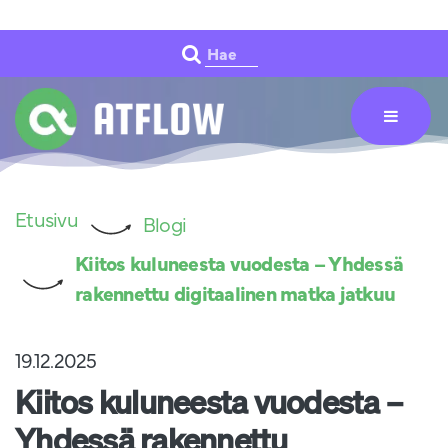
Siirry pääsisältöön
Hae
Etusivu
Blogi
Kiitos kuluneesta vuodesta – Yhdessä
rakennettu digitaalinen matka jatkuu
19.12.2025
Kiitos kuluneesta vuodesta –
Yhdessä rakennettu