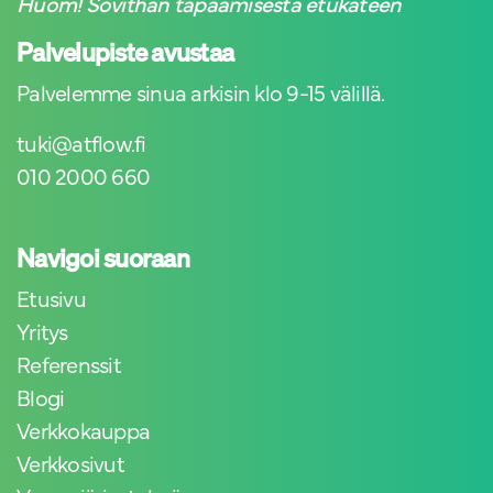
Huom! Sovithan tapaamisesta etukäteen
Palvelupiste avustaa
Palvelemme sinua arkisin klo 9-15 välillä.
tuki@atflow.fi
010 2000 660
Navigoi suoraan
Etusivu
Yritys
Referenssit
Blogi
Verkkokauppa
Verkkosivut