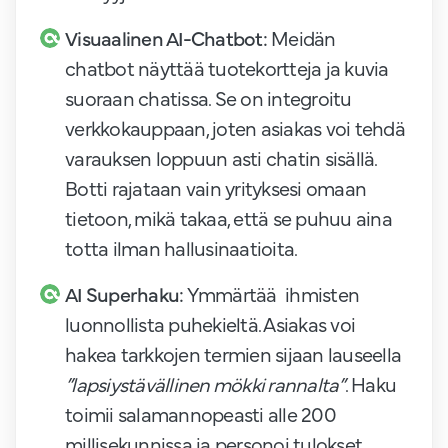
Visuaalinen AI-Chatbot:
Meidän
chatbot näyttää tuotekortteja ja kuvia
suoraan chatissa. Se on integroitu
verkkokauppaan, joten asiakas voi tehdä
varauksen loppuun asti chatin sisällä.
Botti rajataan vain yrityksesi omaan
tietoon, mikä takaa, että se puhuu aina
totta ilman hallusinaatioita.
AI Superhaku:
Ymmärtää ihmisten
luonnollista puhekieltä. Asiakas voi
hakea tarkkojen termien sijaan lauseella
”lapsiystävällinen mökki rannalta”
. Haku
toimii salamannopeasti alle 200
millisekunnissa ja personoi tulokset