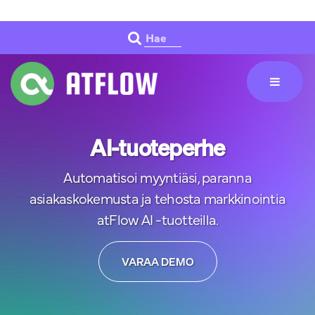
Siirry pääsisältöön
Hae
AI-tuoteperhe
Automatisoi myyntiäsi, paranna
asiakaskokemusta ja tehosta markkinointia
atFlow AI -tuotteilla.
VARAA DEMO