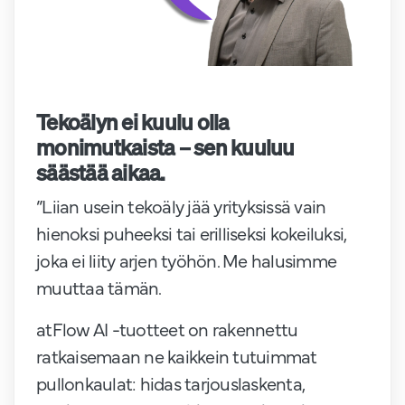
Tekoälyn ei kuulu olla
monimutkaista – sen kuuluu
säästää aikaa.
”Liian usein tekoäly jää yrityksissä vain
hienoksi puheeksi tai erilliseksi kokeiluksi,
joka ei liity arjen työhön. Me halusimme
muuttaa tämän.
atFlow AI -tuotteet on rakennettu
ratkaisemaan ne kaikkein tutuimmat
pullonkaulat: hidas tarjouslaskenta,