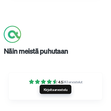
Näin meistä puhutaan
4.5
243
arvostelut
Kirjoita arvostelu