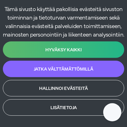
Referenssit
Tämä sivusto käyttää pakollisia evästeitä sivuston
Blogi
toiminnan ja tietoturvan varmentamiseen sekä
Verkkokauppa
valinnaisia evästeitä palveluiden toimittamiseen,
Verkkosivut
mainosten personointiin ja liikenteen analysointiin.
Varausjärjestelmä
Lisäpalvelut
HYVÄKSY KAIKKI
Yhteys
Tietosuojaseloste
JATKA VÄLTTÄMÄTTÖMILLÄ
Sopimusehdot
Tuki- ja ylläpitopalvelun sopimusehdot
Evästeasetukset
HALLINNOI EVÄSTEITÄ
Seuraa sosiaalisessa mediassa
LISÄTIETOJA
Facebook