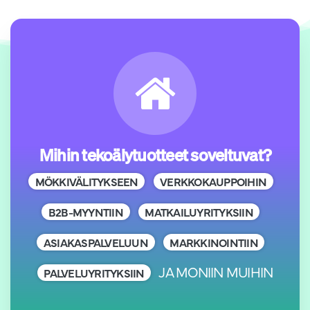
Mihin tekoälytuotteet soveltuvat?
MÖKKIVÄLITYKSEEN
VERKKOKAUPPOIHIN
B2B-MYYNTIIN
MATKAILUYRITYKSIIN
ASIAKASPALVELUUN
MARKKINOINTIIN
JA MONIIN MUIHIN
PALVELUYRITYKSIIN