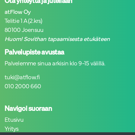
Ota yhteyttä ja jutellaan
atFlow Oy
Telitie 1 A (2.krs)
80100 Joensuu
Huom! Sovithan tapaamisesta etukäteen
Palvelupiste avustaa
Palvelemme sinua arkisin klo 9-15 välillä.
tuki@atflow.fi
010 2000 660
Navigoi suoraan
Etusivu
Yritys