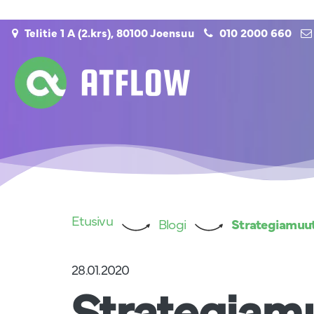
Siirry pääsisältöön
Telitie 1 A (2.krs), 80100 Joensuu
010 2000 660
Etusivu
Blogi
Strategiamuuto
28.01.2020
Strategiamu