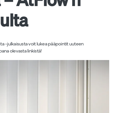
uulta
a -julkaisusta voit lukea pääpointit uuteen
ana olevasta linkistä!