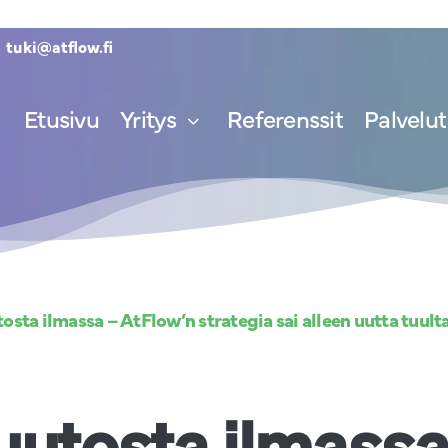
tuki@atflow.fi
Etusivu
Yritys
Referenssit
Palvelut
sta ilmassa – AtFlow’n strategia sai alleen uutta tuult
utosta ilmassa