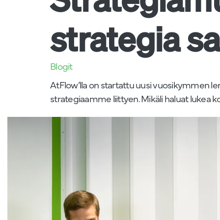
strategia sa
Blogit
AtFlow’lla on startattu uusi vuosikymmen len
strategiaamme liittyen. Mikäli haluat lukea k