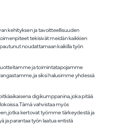
van kehityksen ja tavoitteellisuuden
toimenpiteet tekisivät meidän kaikkien
 lupautunut noudattamaan kaikilla työn
, tuotteitamme ja toimintatapojamme
kärangastamme, ja siksi halusimme yhdessä
tkäaikaisena digikumppanina, joka pitää
llokoissa. Tämä vahvistaa myös
een, jotka kertovat työmme tärkeydestä ja
ä ja parantaa työn laatua entistä