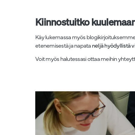
Kiinnostuitko kuulemaan
Käy lukemassa myös blogikirjoituksemme a
etenemisestä ja napata
neljä hyödyllistä 
Voit myös halutessasi ottaa meihin yhtey