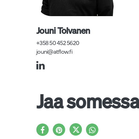
Jouni Tolvanen
+358 50 452 5620
jouni@atflow.fi
Jaa somess