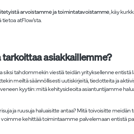
itetyistä arvoistamme ja toimintatavoistamme
, käy kur
 tietoa atFlow’sta.
a tarkoittaa asiakkaillemme?
 ja siksi tahdommekin viestiä teidän yrityksellenne entis
 meiltä säännöllisesti uutiskirjeitä, tiedotteita ja aktiiv
neen kyytiin: mitä kehitysideoita asiantuntijamme haluais
suja ja ruusuja haluaisitte antaa? Mitä toivoisitte meidän
ulla voimme kehittää toimintaamme palvelemaan entistä p