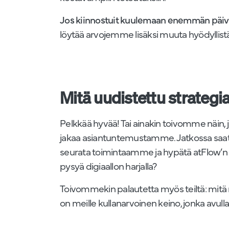
Jos kiinnostuit kuulemaan enemmän päiv
löytää arvojemme lisäksi muuta hyödyllistä
Mitä uudistettu strategi
Pelkkää hyvää! Tai ainakin toivomme näin,
jakaa asiantuntemustamme. Jatkossa saattekin
seurata toimintaamme ja hypätä atFlow’n ve
pysyä digiaallon harjalla?
Toivommekin palautetta myös teiltä: mitä ri
on meille kullanarvoinen keino, jonka av