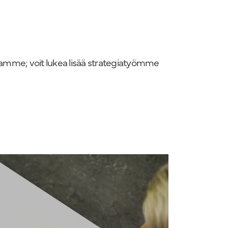
namme; voit lukea lisää strategiatyömme