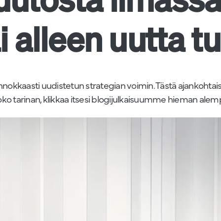
i alleen uutta t
nokkaasti uudistetun strategian voimin. Tästä ajankohtaist
oko tarinan, klikkaa itsesi blogijulkaisuumme hieman alemp