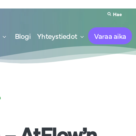
Hae
Blogi
Yhteystiedot
Varaa aika
a
 – AtFlow’n