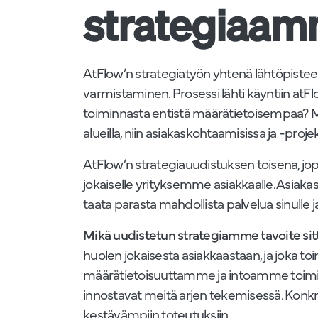
strategiaa
AtFlow’n strategiatyön yhtenä lähtöpisteenä
varmistaminen. Prosessi lähti käyntiin at
toiminnasta entistä määrätietoisempaa? Mit
alueilla, niin asiakaskohtaamisissa ja -proj
AtFlow’n strategiauudistuksen toisena, j
jokaiselle yrityksemme asiakkaalle. Asiak
taata parasta mahdollista palvelua sinulle j
Mikä uudistetun strategiamme tavoite sit
huolen jokaisesta asiakkaastaan, ja joka 
määrätietoisuuttamme ja intoamme toimia 
innostavat meitä arjen tekemisessä. Konkre
kestävämpiin toteutuksiin.