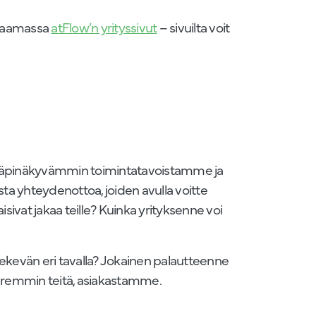
kkaamassa
atFlow’n yrityssivut
– sivuilta voit
tä läpinäkyvämmin toimintatavoistamme ja
ista yhteydenottoa, joiden avulla voitte
ivat jakaa teille? Kuinka yrityksenne voi
 tekevän eri tavalla? Jokainen palautteenne
aremmin teitä, asiakastamme.