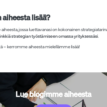
 aiheesta lisää?
iheesta, jossa luettavanasi on kokonainen strategiatari
vinkkiä strategian työstämiseen omassa yrityksessäsi
.
ttä – kerromme aiheesta mielellämme lisää!
Lue blogimme aiheesta