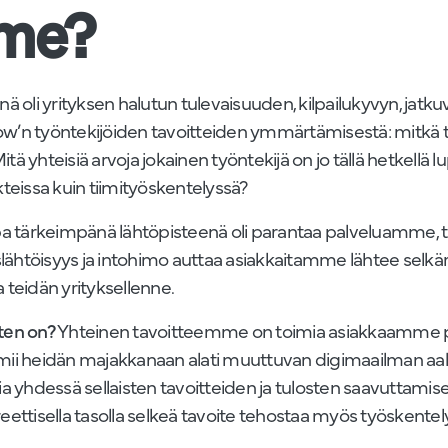
mme?
 oli yrityksen halutun tulevaisuuden, kilpailukyvyn, jatku
Flow’n työntekijöiden tavoitteiden ymmärtämisestä: mitkä 
ä yhteisiä arvoja jokainen työntekijä on jo tällä hetkellä
ekteissa kuin tiimityöskentelyssä?
opa tärkeimpänä lähtöpisteenä oli parantaa palveluamme
aslähtöisyys ja intohimo auttaa asiakkaitamme lähtee sel
a teidän yrityksellenne.
ten on?
Yhteinen tavoitteemme on toimia asiakkaamme pi
toimii heidän majakkanaan alati muuttuvan digimaailman aa
yhdessä sellaisten tavoitteiden ja tulosten saavuttamis
ettisella tasolla selkeä tavoite tehostaa myös työskentely