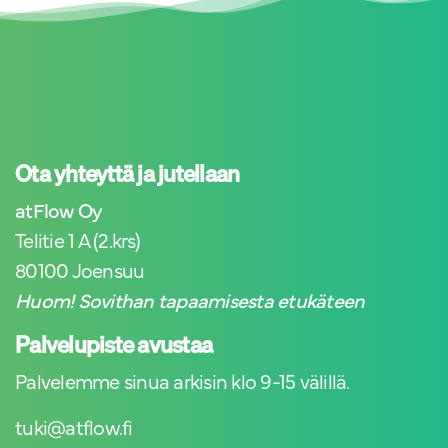
Ota yhteyttä ja jutellaan
atFlow Oy
Telitie 1 A (2.krs)
80100 Joensuu
Huom! Sovithan tapaamisesta etukäteen
Palvelupiste avustaa
Palvelemme sinua arkisin klo 9-15 välillä.
tuki@atflow.fi