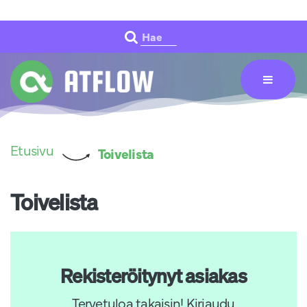
Siirry pääsisältöön
Hae
Etusivu
Toivelista
Toivelista
Rekisteröitynyt asiakas
Tervetuloa takaisin! Kirjaudu