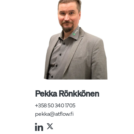
Pekka Rönkkönen
+358 50 340 1705
pekka@atflow.fi