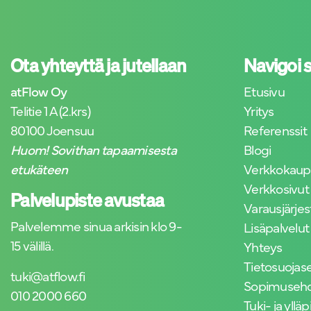
Ota yhteyttä ja jutellaan
Navigoi 
atFlow Oy
Etusivu
Telitie 1 A (2.krs)
Yritys
80100 Joensuu
Referenssit
Huom! Sovithan tapaamisesta
Blogi
etukäteen
Verkkokau
Verkkosivut
Palvelupiste avustaa
Varausjärje
Palvelemme sinua arkisin klo 9-
Lisäpalvelut
15 välillä.
Yhteys
Tietosuojas
tuki@atflow.fi
Sopimuseh
010 2000 660
Tuki- ja yll