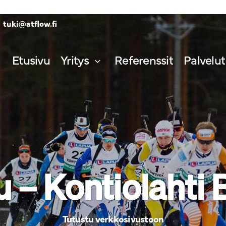
tuki@atflow.fi
Etusivu
Yritys
Referenssit
Palvelut
u – Kontiolahti 
Tutustu verkkosivustoon