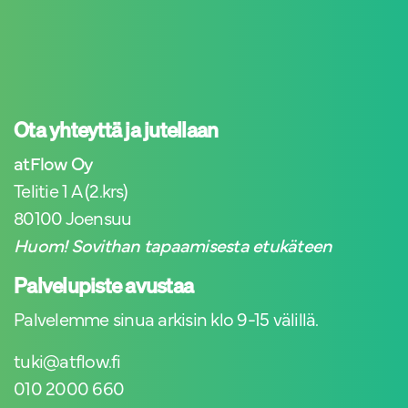
Ota yhteyttä ja jutellaan
atFlow Oy
Telitie 1 A (2.krs)
80100 Joensuu
Huom! Sovithan tapaamisesta etukäteen
Palvelupiste avustaa
Palvelemme sinua arkisin klo 9-15 välillä.
tuki@atflow.fi
010 2000 660