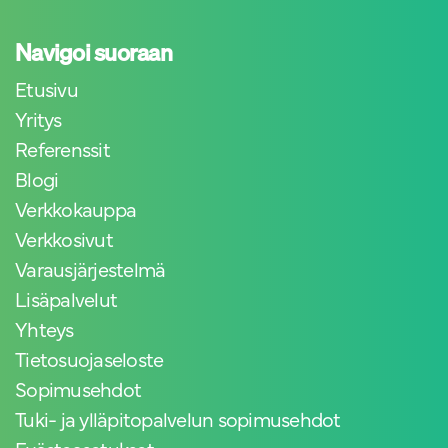
Navigoi suoraan
Etusivu
Yritys
Referenssit
Blogi
Verkkokauppa
Verkkosivut
Varausjärjestelmä
Lisäpalvelut
Yhteys
Tietosuojaseloste
Sopimusehdot
Tuki- ja ylläpitopalvelun sopimusehdot