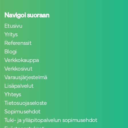
Navigoi suoraan
Etusivu
Yritys
Referenssit
Blogi
Verkkokauppa
Verkkosivut
Varausjärjestelmä
Lisäpalvelut
Yhteys
Tietosuojaseloste
Sopimusehdot
Tuki- ja ylläpitopalvelun sopimusehdot