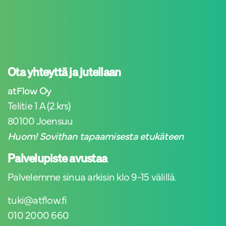
Ota yhteyttä ja jutellaan
atFlow Oy
Telitie 1 A (2.krs)
80100 Joensuu
Huom! Sovithan tapaamisesta etukäteen
Palvelupiste avustaa
Palvelemme sinua arkisin klo 9-15 välillä.
tuki@atflow.fi
010 2000 660