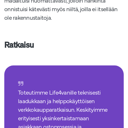
madaltuisi huomattavasti, jolloin hankinta
onnistuisi kätevästi myös niiltä, joilla ei itsellään
ole rakennustaitoja.
Ratkaisu
Toteutimme Life4vanille teknisesti
laadukkaan ja helppokäyttöisen
verkkokaupparatkaisun. Keskityimme
erityisesti yksinkertaistamaan
asiakkaan ostoprosessia ja