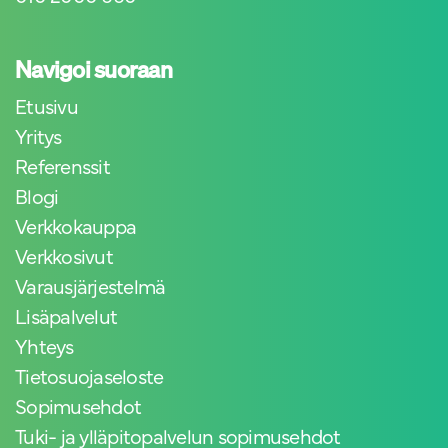
Navigoi suoraan
Etusivu
Yritys
Referenssit
Blogi
Verkkokauppa
Verkkosivut
Varausjärjestelmä
Lisäpalvelut
Yhteys
Tietosuojaseloste
Sopimusehdot
Tuki- ja ylläpitopalvelun sopimusehdot