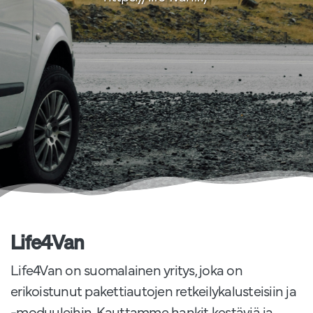
Life4Van
Life4Van on suomalainen yritys, joka on
erikoistunut pakettiautojen retkeilykalusteisiin ja
-moduuleihin. Kauttamme hankit kestäviä ja