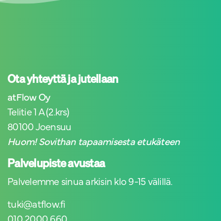
Ota yhteyttä ja jutellaan
atFlow Oy
Telitie 1 A (2.krs)
80100 Joensuu
Huom! Sovithan tapaamisesta etukäteen
Palvelupiste avustaa
Palvelemme sinua arkisin klo 9-15 välillä.
tuki@atflow.fi
010 2000 660