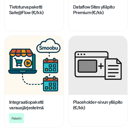
Tietoturvapaketti
Dataflow Sites ylläpito
Safe@Flow (€/kk)
Premium (€/kk)
Integraatiopaketti
Placeholder-sivun ylläpito
varausjärjestelmä
(€/kk)
Paketti