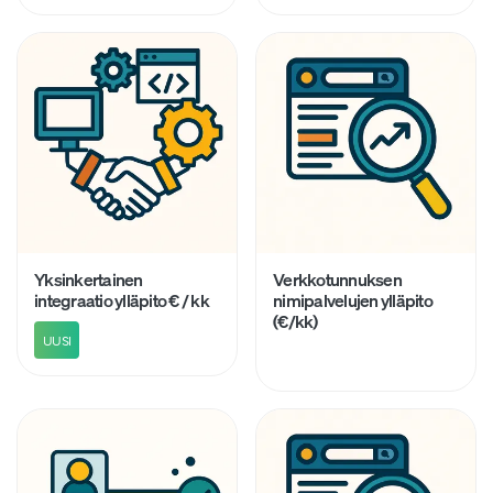
Yksinkertainen
Verkkotunnuksen
integraatio ylläpito € / kk
nimipalvelujen ylläpito
(€/kk)
UUSI