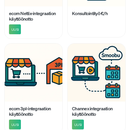
ecom Nettix-integraation
Konsultointityö €/h
käyttöönotto
UUSI
ecom 3pl-integraation
Channex integraation
käyttöönotto
käyttöönotto
UUSI
UUSI