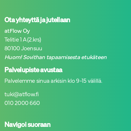
Ota yhteyttä ja jutellaan
atFlow Oy
Telitie 1 A (2.krs)
80100 Joensuu
Huom! Sovithan tapaamisesta etukäteen
Palvelupiste avustaa
Palvelemme sinua arkisin klo 9-15 välillä.
tuki@atflow.fi
010 2000 660
Navigoi suoraan