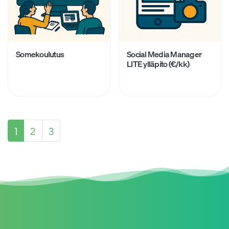
Somekoulutus
Social Media Manager
LITE ylläpito (€/kk)
1
2
3