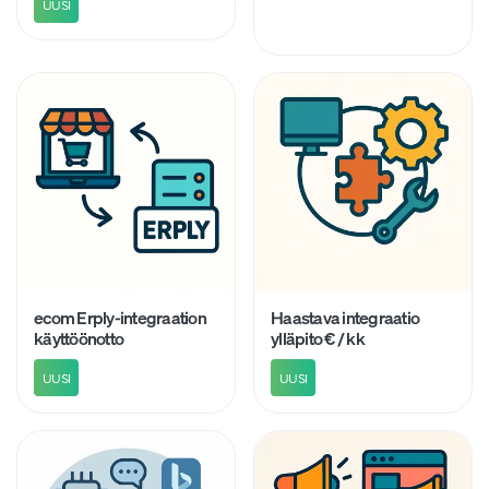
UUSI
ecom Erply-integraation
Haastava integraatio
käyttöönotto
ylläpito € / kk
UUSI
UUSI