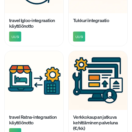
travel Igloo-integraation
Tukkuri integraatio
käyttöönotto
UUSI
UUSI
travel Ratna-integraation
Verkkokaupan jatkuva
käyttöönotto
kehittäminen palveluna
(€/kk)