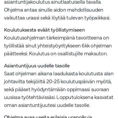
asiantuntijakoulutus ainutlaatuisella tavalla.
Ohjelma antaa sinulle aidon mahdollisuuden
vaikuttaa uraasi sekä löytää tulevan työpaikkasi.
Koulutuksesta eväät työllistymiseen
Koulutusohjelman tärkeimpänä tavoitteena on
työllistää sinut yhteistyöyritykseen 6kk ohjelman
päätteeksi. Koulutus on osallistujille maksuton.
Asiantuntijuus uudelle tasolle
Saat ohjelman aikana laadukasta koulutusta alan
johtavilta tekijöiltä 20-25 koulutuspäivän myötä,
sekä pääset hyödyntämään oppimaasi suoraan
uusissa työtehtävissäsi. Lopputuloksena kasvatat
oman asiantuntijuutesi uudelle tasolle.
Ohjelma avaa useita erilaisia urapolkuja