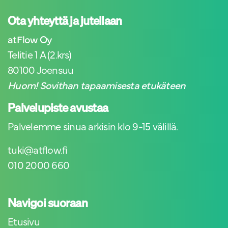
Ota yhteyttä ja jutellaan
atFlow Oy
Telitie 1 A (2.krs)
80100 Joensuu
Huom! Sovithan tapaamisesta etukäteen
Palvelupiste avustaa
Palvelemme sinua arkisin klo 9-15 välillä.
tuki@atflow.fi
010 2000 660
Navigoi suoraan
Etusivu