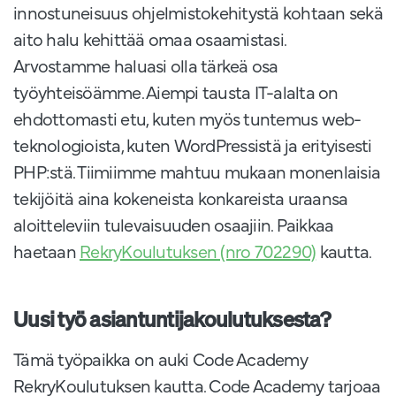
innostuneisuus ohjelmistokehitystä kohtaan sekä
aito halu kehittää omaa osaamistasi.
Arvostamme haluasi olla tärkeä osa
työyhteisöämme. Aiempi tausta IT-alalta on
ehdottomasti etu, kuten myös tuntemus web-
teknologioista, kuten WordPressistä ja erityisesti
PHP:stä. Tiimiimme mahtuu mukaan monenlaisia
tekijöitä aina kokeneista konkareista uraansa
aloitteleviin tulevaisuuden osaajiin. Paikkaa
haetaan
RekryKoulutuksen (nro 702290)
kautta.
Uusi työ asiantuntijakoulutuksesta?
Tämä työpaikka on auki Code Academy
RekryKoulutuksen kautta. Code Academy tarjoaa