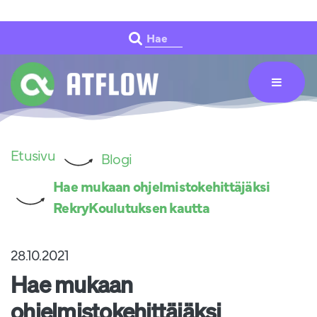
Siirry pääsisältöön
Hae
Etusivu
Blogi
Hae mukaan ohjelmistokehittäjäksi
RekryKoulutuksen kautta
28.10.2021
Hae mukaan
ohjelmistokehittäjäksi