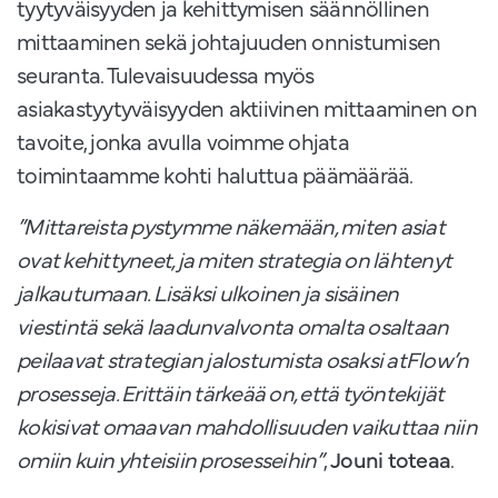
tyytyväisyyden ja kehittymisen säännöllinen
mittaaminen sekä johtajuuden onnistumisen
seuranta. Tulevaisuudessa myös
asiakastyytyväisyyden aktiivinen mittaaminen on
tavoite, jonka avulla voimme ohjata
toimintaamme kohti haluttua päämäärää.
”Mittareista pystymme näkemään, miten asiat
ovat kehittyneet, ja miten strategia on lähtenyt
jalkautumaan. Lisäksi ulkoinen ja sisäinen
viestintä sekä laadunvalvonta omalta osaltaan
peilaavat strategian jalostumista osaksi atFlow’n
prosesseja. Erittäin tärkeää on, että työntekijät
kokisivat omaavan mahdollisuuden vaikuttaa niin
omiin kuin yhteisiin prosesseihin”
,
Jouni toteaa
.