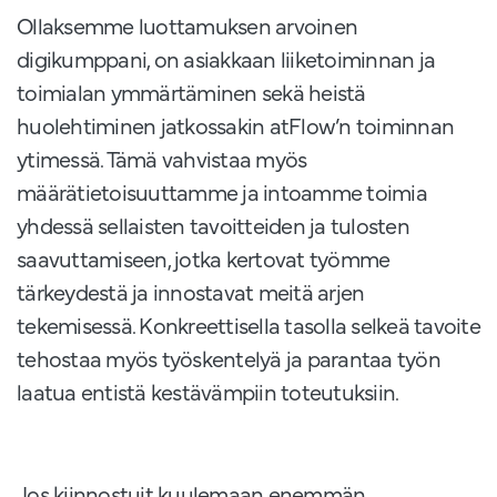
Ollaksemme luottamuksen arvoinen
digikumppani, on asiakkaan liiketoiminnan ja
toimialan ymmärtäminen sekä heistä
huolehtiminen jatkossakin atFlow’n toiminnan
ytimessä. Tämä vahvistaa myös
määrätietoisuuttamme ja intoamme toimia
yhdessä sellaisten tavoitteiden ja tulosten
saavuttamiseen, jotka kertovat työmme
tärkeydestä ja innostavat meitä arjen
tekemisessä. Konkreettisella tasolla selkeä tavoite
tehostaa myös työskentelyä ja parantaa työn
laatua entistä kestävämpiin toteutuksiin.
Jos kiinnostuit kuulemaan enemmän