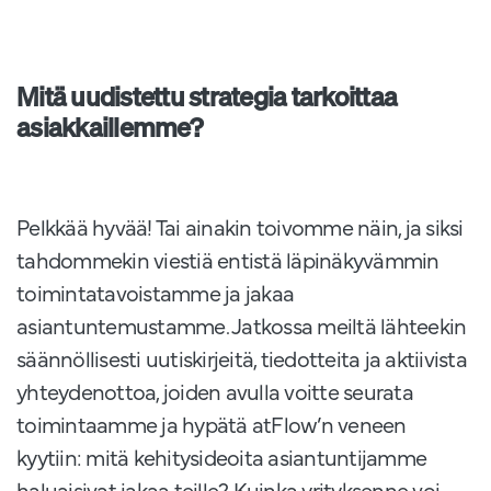
Mitä uudistettu strategia tarkoittaa
asiakkaillemme?
Pelkkää hyvää! Tai ainakin toivomme näin, ja siksi
tahdommekin viestiä entistä läpinäkyvämmin
toimintatavoistamme ja jakaa
asiantuntemustamme. Jatkossa meiltä lähteekin
säännöllisesti uutiskirjeitä, tiedotteita ja aktiivista
yhteydenottoa, joiden avulla voitte seurata
toimintaamme ja hypätä atFlow’n veneen
kyytiin: mitä kehitysideoita asiantuntijamme
haluaisivat jakaa teille? Kuinka yrityksenne voi