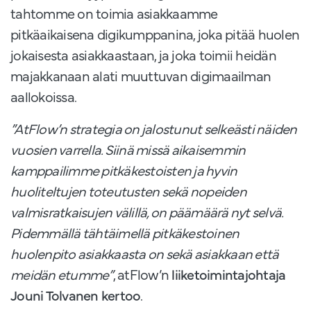
tahtomme on toimia asiakkaamme
pitkäaikaisena digikumppanina, joka pitää huolen
jokaisesta asiakkaastaan, ja joka toimii heidän
majakkanaan alati muuttuvan digimaailman
aallokoissa.
”AtFlow’n strategia on jalostunut selkeästi näiden
vuosien varrella. Siinä missä aikaisemmin
kamppailimme pitkäkestoisten ja hyvin
huoliteltujen toteutusten sekä nopeiden
valmisratkaisujen välillä, on päämäärä nyt selvä.
Pidemmällä tähtäimellä pitkäkestoinen
huolenpito asiakkaasta on sekä asiakkaan että
meidän etumme”
, atFlow’n
liiketoimintajohtaja
Jouni Tolvanen kertoo
.