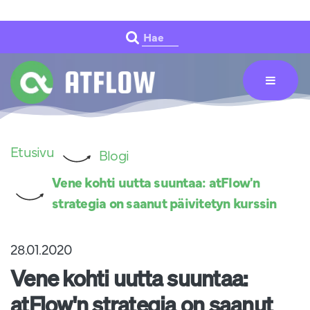
Siirry pääsisältöön
Hae
Etusivu
Blogi
Vene kohti uutta suuntaa: atFlow'n
strategia on saanut päivitetyn kurssin
28.01.2020
Vene kohti uutta suuntaa:
atFlow'n strategia on saanut