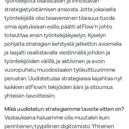
Työntekijöitä osallistavan ja innostavan
strategiatyöstämisen ansiosta. Jotta jokaisella
työntekijällä olisi tasaveroinen tilaisuus tuoda
omia ajatuksiaan esille, päätti atFlow’n johto
toteuttaa ensin työntekijäkyselyn. Kyselyn
pohjalta strategian kehitystä jatkettiin avoimella
ja laajalti osallistavalla viestinnällä johdon ja
työntekijöiden välillä, ja aktiivinen ja avoin
vuoropuhelu muodostaakin työkulttuurimme
perustan. Uudistetussa strategiassa kajahtaa nyt
kaikkien atFlow’n tekijöiden ääni ja sitoumus
yhteisiin tavoitteisiin.
Mikä uudistetun strategiamme tavoite sitten on?
Vastauksena haluamme olla muutakin kuin
perinteinen, tyypillinen digitoimisto. Yhteinen