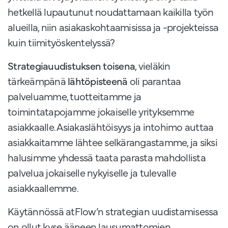
hetkellä lupautunut noudattamaan kaikilla työn
alueilla, niin asiakaskohtaamisissa ja -projekteissa
kuin tiimityöskentelyssä?
Strategiauudistuksen toisena
, vieläkin
tärkeämpänä
lähtöpisteenä
oli parantaa
palveluamme, tuotteitamme ja
toimintatapojamme jokaiselle yrityksemme
asiakkaalle. Asiakaslähtöisyys ja intohimo auttaa
asiakkaitamme lähtee selkärangastamme, ja siksi
halusimme yhdessä taata parasta mahdollista
palvelua jokaiselle nykyiselle ja tulevalle
asiakkaallemme.
Käytännössä atFlow’n strategian uudistamisessa
on ollut kyse ääneen lausumattomien