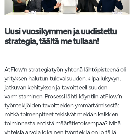
Uusi vuosikymmen ja uudistettu
strategia, täältä me tullaan!
AtFlow’n
strategiatyön yhtenä lähtöpisteenä
oli
yrityksen halutun tulevaisuuden, kilpailukyvyn,
jatkuvan kehityksen ja tavoitteellisuuden
varmistaminen. Prosessi lähti käyntiin atFlow’n
työntekijöiden tavoitteiden ymmärtämisestä:
mitkä toimenpiteet tekisivät meidän kaikkien
toiminnasta entistä määrätietoisempaa? Mitä
yhteisiä arvoja jokainen työntekijä on jo tällä