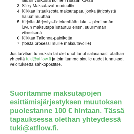
Siirry Maksutavat-moduuliin
Klikkaa listauksesta maksutapaa, jonka järjestystä
haluat muuttaa
Kirjoita Järjestys-tietokenttään luku – pienimmän
luvun maksutapa listautuu ensin, suurimman
viimeisenä
Klikkaa Tallenna-painiketta
(toista prosessi muille maksutavoille)
Jos tarvitset tunnuksia tai olet unohtanut salasanasi, otathan
yhteyttä
tuki@atflow.fi
ja toimitamme sinulle uudet tunnukset
veloituksetta sähköpostitse.
Suoritamme maksutapojen
esittämisjärjestyksen muutoksen
puolestanne
100 € hintaan
. Tässä
tapauksessa olethan yhteydessä
tuki@atflow.fi.