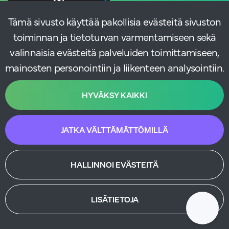
Tämä sivusto käyttää pakollisia evästeitä sivuston
toiminnan ja tietoturvan varmentamiseen sekä
valinnaisia evästeitä palveluiden toimittamiseen,
mainosten personointiin ja liikenteen analysointiin.
HYVÄKSY KAIKKI
JATKA VÄLTTÄMÄTTÖMILLÄ
HALLINNOI EVÄSTEITÄ
LISÄTIETOJA
Käytämme markkinnoinnissa ja viestinnässä moderneja tekoälytyökaluja.
© atFlow Oy 2025