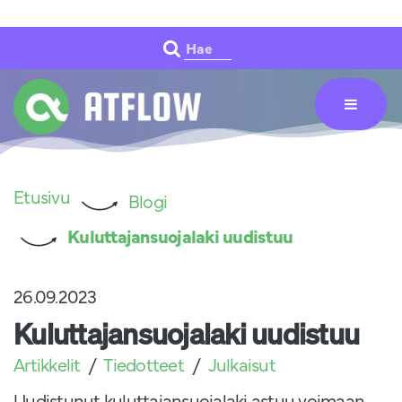
Siirry pääsisältöön
Hae
Etusivu
Blogi
Kuluttajansuojalaki uudistuu
26.09.2023
Kuluttajansuojalaki uudistuu
Artikkelit
Tiedotteet
Julkaisut
Uudistunut kuluttajansuojalaki astuu voimaan