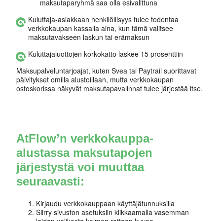
maksutaparyhmä saa olla esivalittuna
Kuluttaja-asiakkaan henkilöllisyys tulee todentaa
verkkokaupan kassalla aina, kun tämä valitsee
maksutavakseen laskun tai erämaksun
Kuluttajaluottojen korkokatto laskee 15 prosenttiin
Maksupalveluntarjoajat, kuten Svea tai Paytrail suorittavat
päivitykset omilla alustoillaan, mutta verkkokaupan
ostoskorissa näkyvät maksutapavalinnat tulee järjestää itse.
AtFlow’n verkkokauppa-
alustassa maksutapojen
järjestystä voi muuttaa
seuraavasti:
Kirjaudu verkkokauppaan käyttäjätunnuksilla
Siirry sivuston asetuksiin klikkaamalla vasemman
laidan valikosta kolmen rattaan kuvaa