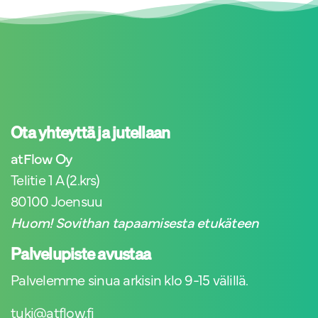
Ota yhteyttä ja jutellaan
atFlow Oy
Telitie 1 A (2.krs)
80100 Joensuu
Huom! Sovithan tapaamisesta etukäteen
Palvelupiste avustaa
Palvelemme sinua arkisin klo 9-15 välillä.
tuki@atflow.fi