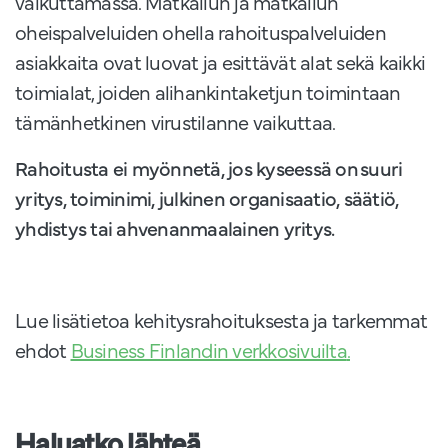
vaikuttamassa. Matkailun ja matkailun
oheispalveluiden ohella rahoituspalveluiden
asiakkaita ovat luovat ja esittävät alat sekä kaikki
toimialat, joiden alihankintaketjun toimintaan
tämänhetkinen virustilanne vaikuttaa.
Rahoitusta ei myönnetä, jos kyseessä on suuri
yritys, toiminimi, julkinen organisaatio, säätiö,
yhdistys tai ahvenanmaalainen yritys.
Lue lisätietoa kehitysrahoituksesta ja tarkemmat
ehdot
Business Finlandin verkkosivuilta
.
Haluatko lähteä