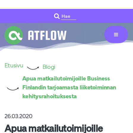
Siirry pääsisältöön
Hae
Etusivu
Blogi
Apua matkailutoimijoille Business
Finlandin tarjoamasta liiketoiminnan
kehitysrahoituksesta
26.03.2020
Apua matkailutoimijoille