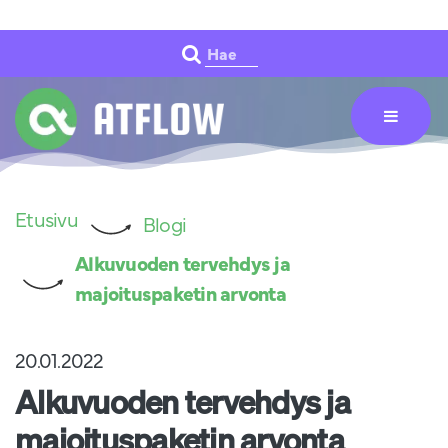
Siirry pääsisältöön
Hae
Etusivu
Blogi
Alkuvuoden tervehdys ja
majoituspaketin arvonta
20.01.2022
Alkuvuoden tervehdys ja
majoituspaketin arvonta