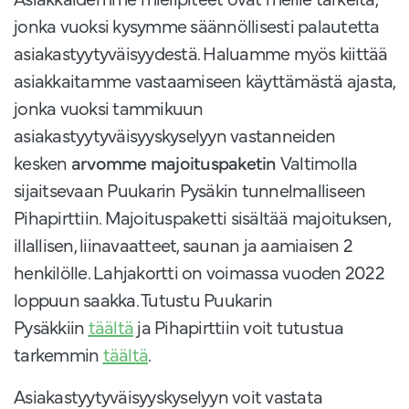
jonka vuoksi kysymme säännöllisesti palautetta
asiakastyytyväisyydestä. Haluamme myös kiittää
asiakkaitamme vastaamiseen käyttämästä ajasta,
jonka vuoksi tammikuun
asiakastyytyväisyyskyselyyn vastanneiden
kesken
arvomme majoituspaketin
Valtimolla
sijaitsevaan Puukarin Pysäkin tunnelmalliseen
Pihapirttiin. Majoituspaketti sisältää majoituksen,
illallisen, liinavaatteet, saunan ja aamiaisen 2
henkilölle. Lahjakortti on voimassa vuoden 2022
loppuun saakka. Tutustu Puukarin
Pysäkkiin
täältä
ja Pihapirttiin voit tutustua
tarkemmin
täältä
.
Asiakastyytyväisyyskyselyyn voit vastata