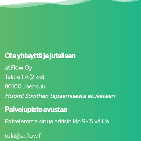
Ota yhteyttä ja jutellaan
atFlow Oy
Telitie 1 A (2.krs)
80100 Joensuu
Huom! Sovithan tapaamisesta etukäteen
Palvelupiste avustaa
Palvelemme sinua arkisin klo 9-15 välillä.
tuki@atflow.fi