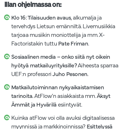
Illan ohjelmassa on:
Klo 16: Tilaisuuden avaus
, alkumalja ja
tervehdys Lietsun emänniltä. Livemusiikkia
tarjoaa musiikin moniottelija ja mm. X-
Factoristakin tuttu
Pate Friman
.
Sosiaalinen media – onko siitä nyt oikein
hyötyä matkailuyrityksille?
Aiheesta sparraa
UEF:n professori
Juho Pesonen.
Matkailutoiminnan nykyaikaistamisen
tarinoita.
AtFlow’n asiakkaista mm.
Äksyt
Ämmät ja Hyvärilä
esiintyvät.
Kuinka atFlow voi olla avuksi digitaalisessa
myynnissä ja markkinoinnissa?
Esittelyssä