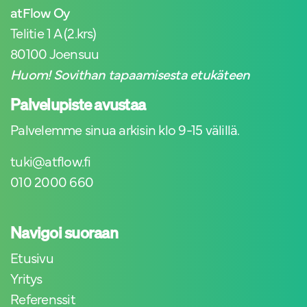
atFlow Oy
Telitie 1 A (2.krs)
80100 Joensuu
Huom! Sovithan tapaamisesta etukäteen
Palvelupiste avustaa
Palvelemme sinua arkisin klo 9-15 välillä.
tuki@atflow.fi
010 2000 660
Navigoi suoraan
Etusivu
Yritys
Referenssit