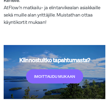
AtFlow’n matkailu- ja elintarvikealan asiakkaille
sekä muille alan yrittäjille. Muistathan ottaa
käyntikortit mukaan!
Kiinnostuitko tapahtumasta?
IMOITTAUDU MUKAAN