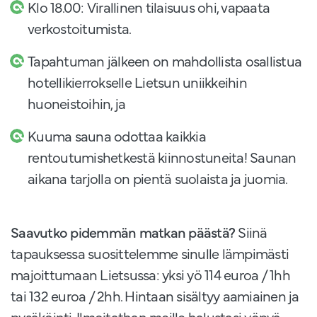
Klo 18.00: Virallinen tilaisuus ohi, vapaata
verkostoitumista.
Tapahtuman jälkeen on mahdollista osallistua
hotellikierrokselle Lietsun uniikkeihin
huoneistoihin, ja
Kuuma sauna odottaa kaikkia
rentoutumishetkestä kiinnostuneita! Saunan
aikana tarjolla on pientä suolaista ja juomia.
Saavutko pidemmän matkan päästä?
Siinä
tapauksessa suosittelemme sinulle lämpimästi
majoittumaan Lietsussa: yksi yö 114 euroa / 1hh
tai 132 euroa / 2hh. Hintaan sisältyy aamiainen ja
pysäköinti. Ilmoitathan meille halustasi yöpyä