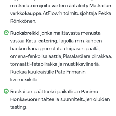
matkailutoimijoita varten räätälöity Matkailun
verkkokauppa
. AtFlow’n toimitusjohtaja Pekka
Rönkkönen.
Ruokabreikki
, jonka maittavasta menusta
vastaa
Katu-catering
. Tarjolla mm. kahden
haukun kana gremolataa leipäsen päällä,
omena-fenkolisalaattia, Pissalardiere piirakkaa,
tomaatti-fetapiirakka ja mustikkaviineriä.
Ruokaa kuuloaistille Pate Frimanin
livemusiikilla.
Ruokailun päätteeksi paikallisen
Panimo
Honkavuoren
taiteella suunniteltujen oluiden
tasting.