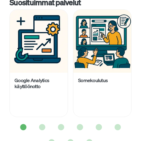
Suosituimmat palvelut
Google Analytics
Somekoulutus
käyttöönotto