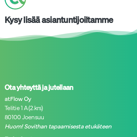
Kysy lisää asiantuntijoiltamme
Ota yhteyttä ja jutellaan
atFlow Oy
Telitie 1 A (2.krs)
80100 Joensuu
Huom! Sovithan tapaamisesta etukäteen