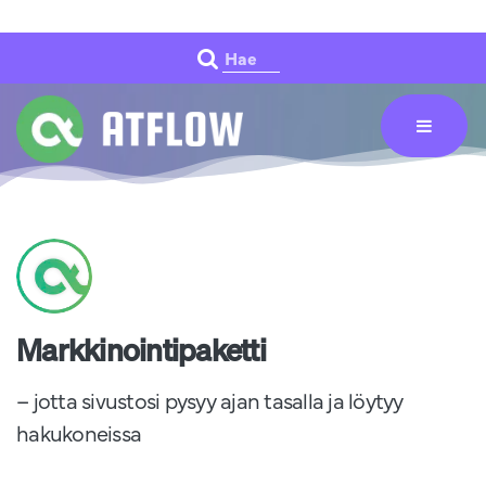
Siirry pääsisältöön
Hae
Markkinointipaketti
– jotta sivustosi pysyy ajan tasalla ja löytyy
hakukoneissa