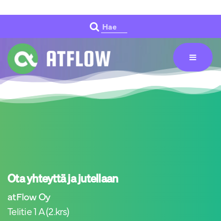
Siirry pääsisältöön
Hae
Ota yhteyttä ja jutellaan
atFlow Oy
Telitie 1 A (2.krs)